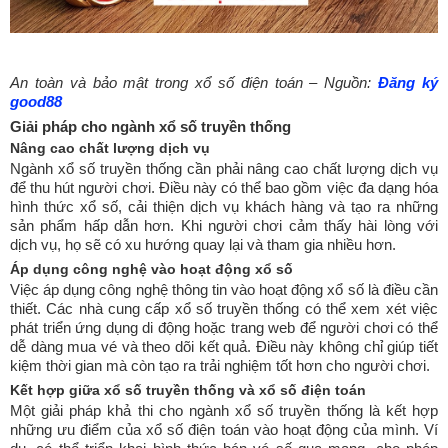
An toàn và bảo mật trong xổ số điện toán – Nguồn:
Đăng ký
good88
Giải pháp cho ngành xổ số truyền thống
Nâng cao chất lượng dịch vụ
Ngành xổ số truyền thống cần phải nâng cao chất lượng dịch vụ
để thu hút người chơi. Điều này có thể bao gồm việc đa dạng hóa
hình thức xổ số, cải thiện dịch vụ khách hàng và tạo ra những
sản phẩm hấp dẫn hơn. Khi người chơi cảm thấy hài lòng với
dịch vụ, họ sẽ có xu hướng quay lại và tham gia nhiều hơn.
Áp dụng công nghệ vào hoạt động xổ số
Việc áp dụng công nghệ thông tin vào hoạt động xổ số là điều cần
thiết. Các nhà cung cấp xổ số truyền thống có thể xem xét việc
phát triển ứng dụng di động hoặc trang web để người chơi có thể
dễ dàng mua vé và theo dõi kết quả. Điều này không chỉ giúp tiết
kiệm thời gian mà còn tạo ra trải nghiệm tốt hơn cho người chơi.
Kết hợp giữa xổ số truyền thống và xổ số điện toán
Một giải pháp khả thi cho ngành xổ số truyền thống là kết hợp
những ưu điểm của xổ số điện toán vào hoạt động của mình. Ví