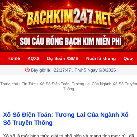
Home
KQXS
Dự đoán XSMB
Nuôi lô khung
Quay 
Bây giờ là :
22:17:48 , Thứ 5 Ngày 6/8/2026
Trang chủ
›
Tin Tức
›
Xổ Số Điện Toán: Tương Lai Của Ngành Xổ Số Truyền
Thống
Xổ Số Điện Toán: Tương Lai Của Ngành Xổ
Số Truyền Thống
Xổ số là một hình thức giải trí phổ biến và mang tính may rủi, đã