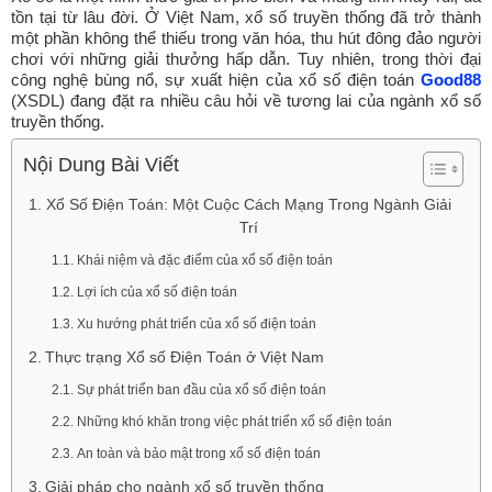
tồn tại từ lâu đời. Ở Việt Nam, xổ số truyền thống đã trở thành
một phần không thể thiếu trong văn hóa, thu hút đông đảo người
chơi với những giải thưởng hấp dẫn. Tuy nhiên, trong thời đại
công nghệ bùng nổ, sự xuất hiện của xổ số điện toán
Good88
(XSDL) đang đặt ra nhiều câu hỏi về tương lai của ngành xổ số
truyền thống.
Nội Dung Bài Viết
Xổ Số Điện Toán: Một Cuộc Cách Mạng Trong Ngành Giải
Trí
Khái niệm và đặc điểm của xổ số điện toán
Lợi ích của xổ số điện toán
Xu hướng phát triển của xổ số điện toán
Thực trạng Xổ số Điện Toán ở Việt Nam
Sự phát triển ban đầu của xổ số điện toán
Những khó khăn trong việc phát triển xổ số điện toán
An toàn và bảo mật trong xổ số điện toán
Giải pháp cho ngành xổ số truyền thống