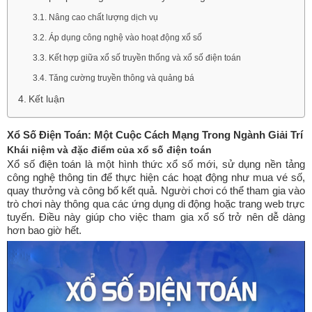
Nâng cao chất lượng dịch vụ
Áp dụng công nghệ vào hoạt động xổ số
Kết hợp giữa xổ số truyền thống và xổ số điện toán
Tăng cường truyền thông và quảng bá
Kết luận
Xổ Số Điện Toán: Một Cuộc Cách Mạng Trong Ngành Giải Trí
Khái niệm và đặc điểm của xổ số điện toán
Xổ số điện toán là một hình thức xổ số mới, sử dụng nền tảng
công nghệ thông tin để thực hiện các hoạt động như mua vé số,
quay thưởng và công bố kết quả. Người chơi có thể tham gia vào
trò chơi này thông qua các ứng dụng di động hoặc trang web trực
tuyến. Điều này giúp cho việc tham gia xổ số trở nên dễ dàng
hơn bao giờ hết.