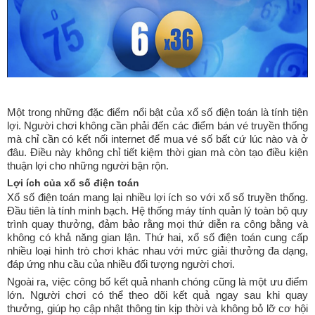
Một trong những đặc điểm nổi bật của xổ số điện toán là tính tiện
lợi. Người chơi không cần phải đến các điểm bán vé truyền thống
mà chỉ cần có kết nối internet để mua vé số bất cứ lúc nào và ở
đâu. Điều này không chỉ tiết kiệm thời gian mà còn tạo điều kiện
thuận lợi cho những người bận rộn.
Lợi ích của xổ số điện toán
Xổ số điện toán mang lại nhiều lợi ích so với xổ số truyền thống.
Đầu tiên là tính minh bạch. Hệ thống máy tính quản lý toàn bộ quy
trình quay thưởng, đảm bảo rằng mọi thứ diễn ra công bằng và
không có khả năng gian lận. Thứ hai, xổ số điện toán cung cấp
nhiều loại hình trò chơi khác nhau với mức giải thưởng đa dạng,
đáp ứng nhu cầu của nhiều đối tượng người chơi.
Ngoài ra, việc công bố kết quả nhanh chóng cũng là một ưu điểm
lớn. Người chơi có thể theo dõi kết quả ngay sau khi quay
thưởng, giúp họ cập nhật thông tin kịp thời và không bỏ lỡ cơ hội