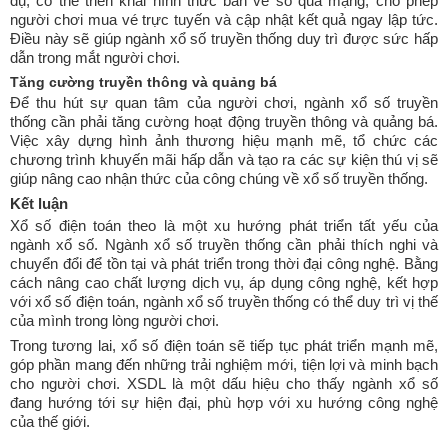
dụ, có thể triển khai hình thức bán vé số qua mạng, cho phép
người chơi mua vé trực tuyến và cập nhật kết quả ngay lập tức.
Điều này sẽ giúp ngành xổ số truyền thống duy trì được sức hấp
dẫn trong mắt người chơi.
Tăng cường truyền thông và quảng bá
Để thu hút sự quan tâm của người chơi, ngành xổ số truyền
thống cần phải tăng cường hoạt động truyền thông và quảng bá.
Việc xây dựng hình ảnh thương hiệu mạnh mẽ, tổ chức các
chương trình khuyến mãi hấp dẫn và tạo ra các sự kiện thú vị sẽ
giúp nâng cao nhận thức của công chúng về xổ số truyền thống.
Kết luận
Xổ số điện toán theo là một xu hướng phát triển tất yếu của
ngành xổ số. Ngành xổ số truyền thống cần phải thích nghi và
chuyển đổi để tồn tại và phát triển trong thời đại công nghệ. Bằng
cách nâng cao chất lượng dịch vụ, áp dụng công nghệ, kết hợp
với xổ số điện toán, ngành xổ số truyền thống có thể duy trì vị thế
của mình trong lòng người chơi.
Trong tương lai, xổ số điện toán sẽ tiếp tục phát triển mạnh mẽ,
góp phần mang đến những trải nghiệm mới, tiện lợi và minh bạch
cho người chơi. XSDL là một dấu hiệu cho thấy ngành xổ số
đang hướng tới sự hiện đại, phù hợp với xu hướng công nghệ
của thế giới.