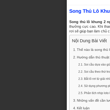
Song Thủ Lô Khun
Song thủ lô khung 2 n
thưởng cực cao. Khi tha
rơi sẽ giúp bạn làm chủ c
Nội Dung Bài Viết
Thế nào là song thủ 
Hướng dẫn thủ thuật 
Soi cầu dựa vào giả
Soi cầu theo thứ tr
Bắt lô rơi từ giải nhì
Sử dụng phương p
Phân tích nhịp loto
Những vấn đề cần lưu
Kết luận