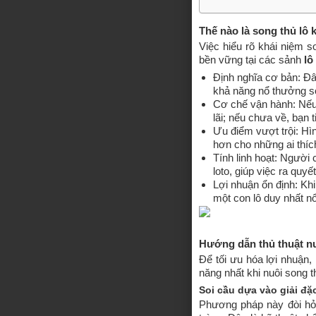
Thế nào là song thủ lô
Việc hiểu rõ khái niệm s
bền vững tại các sảnh
lô
Định nghĩa cơ bản: Đây
khả năng nổ thưởng s
Cơ chế vận hành: Nếu m
lãi; nếu chưa về, bạn t
Ưu điểm vượt trội: Hì
hơn cho những ai thích
Tính linh hoạt: Người
loto, giúp việc ra quy
Lợi nhuận ổn định: Khi
một con lô duy nhất nổ
Hướng dẫn thủ thuật nu
Để tối ưu hóa lợi nhuận
năng nhất khi nuôi song 
Soi cầu dựa vào giải đặc
Phương pháp này đòi hỏi