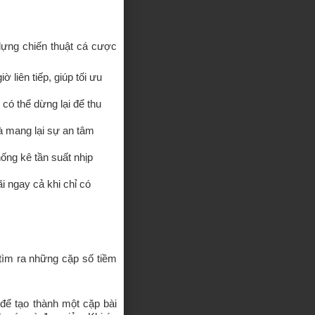
ựng chiến thuật cá cược
 liên tiếp, giúp tối ưu
có thể dừng lại để thu
 và mang lại sự an tâm
ống kê tần suất nhịp
i ngay cả khi chỉ có
tìm ra những cặp số tiềm
để tạo thành một cặp bài