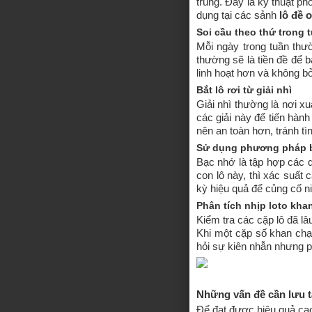
trùng. Đây là kỹ thuật ph
dụng tại các sảnh
lô đề 
Soi cầu theo thứ trong 
Mỗi ngày trong tuần thườ
thường sẽ là tiền đề để 
linh hoạt hơn và không b
Bắt lô rơi từ giải nhì
Giải nhì thường là nơi xu
các giải này để tiến hành 
nên an toàn hơn, tránh tìn
Sử dụng phương pháp 
Bạc nhớ là tập hợp các q
con lô này, thì xác suất 
kỳ hiệu quả để củng cố ni
Phân tích nhịp loto kha
Kiểm tra các cặp lô đã l
Khi một cặp số khan chạ
hỏi sự kiên nhẫn nhưng 
Những vấn đề cần lưu t
Để đạt được hiệu quả cao