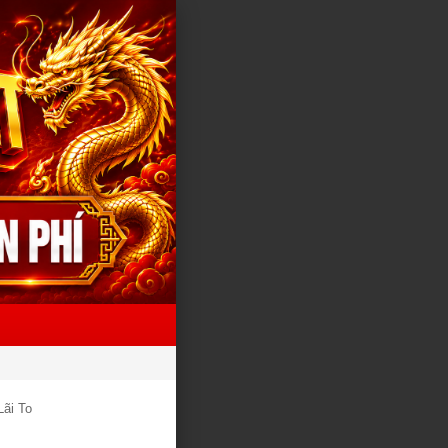
Lãi To