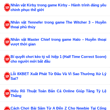
Nhân vật Kirby trong game Kirby – Hành trình đáng yêu
chinh phục thế giới
Nhân vật Yennefer trong game The Witcher 3 – Huyền
thoại phù thủy
Nhân vật Master Chief trong game Halo – Huyền thoại
vượt thời gian
Bí quyết chơi kèo tỷ số hiệp 1 (Half Time Correct Score)
cho người mới bắt đầu
Lỗi 8XBET Xuất Phát Từ Đâu Và Vì Sao Thường Xử Lý
Sai?
Hiểu Rõ Thuật Toán Bắn Cá Online Giúp Tăng Tỷ Lệ
Thắng
Cách Chơi Bài Sâm Từ A Đến Z Cho Newbie Tại Cổng