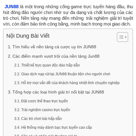
JUN88
là một trong những cổng game trực tuyến hàng đầu, thu
hút đông đảo người chơi nhờ sự đa dạng và chất lượng của các
trò chơi. Nền tảng này mang đến những trải nghiệm giải trí tuyệt
vời, còn đảm bảo tính công bằng, minh bạch trong mọi giao dịch.
Nội Dung Bài Viết
Tìm hiểu về nền tảng cá cược uy tín JUN88
Các điểm mạnh vượt trội của nền tảng Jun88
Thiết kế trực quan độc đáo hấp dẫn
Giao dịch nạp rút tại JUN88 thuận tiện cho người chơi
Hỗ trợ mọi vấn đề của khách hàng nhiệt tình chuyên nghiệp
Tổng hợp các loại hình giải trí nổi bật tại JUN88
Đặt cược thể thao trực tuyến
Trải nghiệm casino trực tuyến
Các trò chơi bài hấp dẫn
Hệ thống máy đánh bạc trực tuyến cao cấp