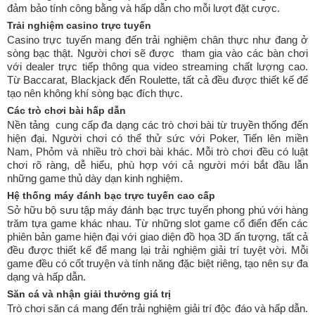
đảm bảo tính công bằng và hấp dẫn cho mỗi lượt đặt cược.
Trải nghiệm casino trực tuyến
Casino trực tuyến mang đến trải nghiệm chân thực như đang ở
sòng bạc thật. Người chơi sẽ được tham gia vào các bàn chơi
với dealer trực tiếp thông qua video streaming chất lượng cao.
Từ Baccarat, Blackjack đến Roulette, tất cả đều được thiết kế để
tạo nên không khí sòng bạc đích thực.
Các trò chơi bài hấp dẫn
Nền tảng cung cấp đa dạng các trò chơi bài từ truyền thống đến
hiện đại. Người chơi có thể thử sức với Poker, Tiến lên miền
Nam, Phỏm và nhiều trò chơi bài khác. Mỗi trò chơi đều có luật
chơi rõ ràng, dễ hiểu, phù hợp với cả người mới bắt đầu lẫn
những game thủ dày dạn kinh nghiệm.
Hệ thống máy đánh bạc trực tuyến cao cấp
Sở hữu bộ sưu tập máy đánh bạc trực tuyến phong phú với hàng
trăm tựa game khác nhau. Từ những slot game cổ điển đến các
phiên bản game hiện đại với giao diện đồ họa 3D ấn tượng, tất cả
đều được thiết kế để mang lại trải nghiệm giải trí tuyệt vời. Mỗi
game đều có cốt truyện và tính năng đặc biệt riêng, tạo nên sự đa
dạng và hấp dẫn.
Săn cá và nhận giải thưởng giá trị
Trò chơi săn cá mang đến trải nghiệm giải trí độc đáo và hấp dẫn.