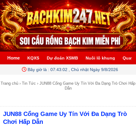
Home
KQXS
Dự đoán XSMB
Nuôi lô khung
Quay 
Bây giờ là :
07:43:03 , Chủ nhật Ngày 9/8/2026
Trang chủ
›
Tin Tức
›
JUN88 Cổng Game Uy Tín Với Đa Dạng Trò Chơi Hấp
Dẫn
JUN88 Cổng Game Uy Tín Với Đa Dạng Trò
Chơi Hấp Dẫn