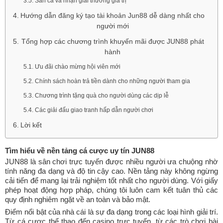
Săn cá và nhận giải thưởng giá trị
Hướng dẫn đăng ký tạo tài khoản Jun88 dễ dàng nhất cho
người mới
Tổng hợp các chương trình khuyến mãi được JUN88 phát
hành
Ưu đãi chào mừng hội viên mới
Chính sách hoàn trả tiền dành cho những người tham gia
Chương trình tặng quà cho người dùng các dịp lễ
Các giải đấu giao tranh hấp dẫn người chơi
Lời kết
Tìm hiểu về nền tảng cá cược uy tín JUN88
JUN88 là sân chơi trực tuyến được nhiều người ưa chuộng nhờ
tính năng đa dạng và độ tin cậy cao. Nền tảng này không ngừng
cải tiến để mang lại trải nghiệm tốt nhất cho người dùng. Với giấy
phép hoạt động hợp pháp, chúng tôi luôn cam kết tuân thủ các
quy định nghiêm ngặt về an toàn và bảo mật.
Điểm nổi bật của nhà cái là sự đa dạng trong các loại hình giải trí.
Từ cá cược thể thao đến casino trực tuyến, từ các trò chơi bài