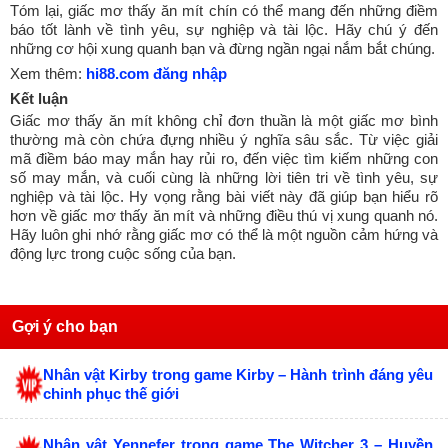
Tóm lại, giấc mơ thấy ăn mít chín có thể mang đến những điềm
báo tốt lành về tình yêu, sự nghiệp và tài lộc. Hãy chú ý đến
những cơ hội xung quanh bạn và đừng ngần ngại nắm bắt chúng.
Xem thêm:
hi88.com đăng nhập
Kết luận
Giấc mơ thấy ăn mít không chỉ đơn thuần là một giấc mơ bình
thường mà còn chứa đựng nhiều ý nghĩa sâu sắc. Từ việc giải
mã điềm báo may mắn hay rủi ro, đến việc tìm kiếm những con
số may mắn, và cuối cùng là những lời tiên tri về tình yêu, sự
nghiệp và tài lộc. Hy vọng rằng bài viết này đã giúp bạn hiểu rõ
hơn về giấc mơ thấy ăn mít và những điều thú vị xung quanh nó.
Hãy luôn ghi nhớ rằng giấc mơ có thể là một nguồn cảm hứng và
động lực trong cuộc sống của bạn.
Gợi ý cho bạn
Nhân vật Kirby trong game Kirby – Hành trình đáng yêu
chinh phục thế giới
Nhân vật Yennefer trong game The Witcher 3 – Huyền