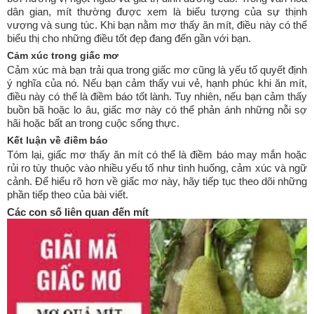
dân gian, mít thường được xem là biểu tượng của sự thịnh
vượng và sung túc. Khi bạn nằm mơ thấy ăn mít, điều này có thể
biểu thị cho những điều tốt đẹp đang đến gần với bạn.
Cảm xúc trong giấc mơ
Cảm xúc mà bạn trải qua trong giấc mơ cũng là yếu tố quyết định
ý nghĩa của nó. Nếu bạn cảm thấy vui vẻ, hạnh phúc khi ăn mít,
điều này có thể là điềm báo tốt lành. Tuy nhiên, nếu bạn cảm thấy
buồn bã hoặc lo âu, giấc mơ này có thể phản ánh những nỗi sợ
hãi hoặc bất an trong cuộc sống thực.
Kết luận về điềm báo
Tóm lại, giấc mơ thấy ăn mít có thể là điềm báo may mắn hoặc
rủi ro tùy thuộc vào nhiều yếu tố như tình huống, cảm xúc và ngữ
cảnh. Để hiểu rõ hơn về giấc mơ này, hãy tiếp tục theo dõi những
phần tiếp theo của bài viết.
Các con số liên quan đến mít