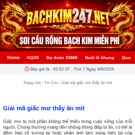
Home
KQXS
Dự đoán XSMB
Nuôi lô khung
Quay 
Bây giờ là :
05:52:37 , Thứ 7 Ngày 8/8/2026
Trang chủ
›
Tin Tức
›
Giải mã giấc mơ thấy ăn mít
Giải mã giấc mơ thấy ăn mít
Giấc mơ là một phần không thể thiếu trong cuộc sống của mỗi
người. Chúng thường mang đến những thông điệp bí ẩn, có thể là
điềm báo về tương lai hoặc phản ánh tâm trạng hiện tại của