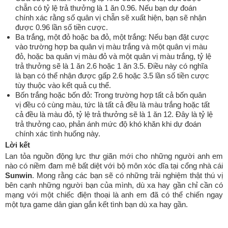
chẵn có tỷ lệ trả thưởng là 1 ăn 0.96. Nếu bạn dự đoán
chính xác rằng số quân vị chẵn sẽ xuất hiện, bạn sẽ nhận
được 0.96 lần số tiền cược.
Ba trắng, một đỏ hoặc ba đỏ, một trắng: Nếu bạn đặt cược
vào trường hợp ba quân vị màu trắng và một quân vị màu
đỏ, hoặc ba quân vị màu đỏ và một quân vị màu trắng, tỷ lệ
trả thưởng sẽ là 1 ăn 2.6 hoặc 1 ăn 3.5. Điều này có nghĩa
là bạn có thể nhận được gấp 2.6 hoặc 3.5 lần số tiền cược
tùy thuộc vào kết quả cụ thể.
Bốn trắng hoặc bốn đỏ: Trong trường hợp tất cả bốn quân
vị đều có cùng màu, tức là tất cả đều là màu trắng hoặc tất
cả đều là màu đỏ, tỷ lệ trả thưởng sẽ là 1 ăn 12. Đây là tỷ lệ
trả thưởng cao, phản ánh mức độ khó khăn khi dự đoán
chính xác tình huống này.
Lời kết
Lan tỏa nguồn động lực thư giãn mới cho những người anh em
nào có niềm đam mê bất diệt với bộ môn xóc dĩa tại cổng nhà cái
Sunwin
. Mong rằng các bạn sẽ có những trải nghiệm thật thú vị
bên cạnh những người bạn của mình, dù xa hay gần chỉ cần có
mạng với một chiếc điện thoại là anh em đã có thể chiến ngay
một tựa game dân gian gắn kết tình bạn dù xa hay gần.