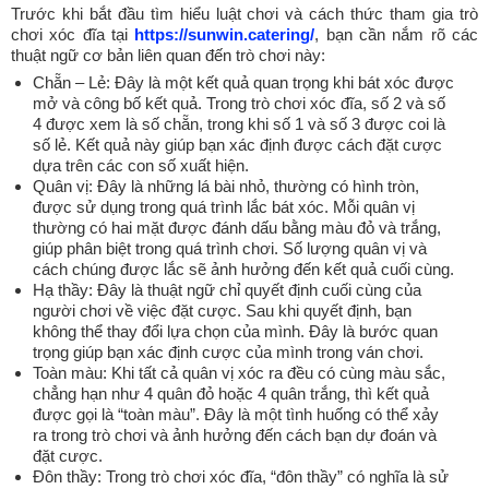
Trước khi bắt đầu tìm hiểu luật chơi và cách thức tham gia trò
chơi xóc đĩa tại
https://sunwin.catering/
, bạn cần nắm rõ các
thuật ngữ cơ bản liên quan đến trò chơi này:
Chẵn – Lẻ: Đây là một kết quả quan trọng khi bát xóc được
mở và công bố kết quả. Trong trò chơi xóc đĩa, số 2 và số
4 được xem là số chẵn, trong khi số 1 và số 3 được coi là
số lẻ. Kết quả này giúp bạn xác định được cách đặt cược
dựa trên các con số xuất hiện.
Quân vị: Đây là những lá bài nhỏ, thường có hình tròn,
được sử dụng trong quá trình lắc bát xóc. Mỗi quân vị
thường có hai mặt được đánh dấu bằng màu đỏ và trắng,
giúp phân biệt trong quá trình chơi. Số lượng quân vị và
cách chúng được lắc sẽ ảnh hưởng đến kết quả cuối cùng.
Hạ thầy: Đây là thuật ngữ chỉ quyết định cuối cùng của
người chơi về việc đặt cược. Sau khi quyết định, bạn
không thể thay đổi lựa chọn của mình. Đây là bước quan
trọng giúp bạn xác định cược của mình trong ván chơi.
Toàn màu: Khi tất cả quân vị xóc ra đều có cùng màu sắc,
chẳng hạn như 4 quân đỏ hoặc 4 quân trắng, thì kết quả
được gọi là “toàn màu”. Đây là một tình huống có thể xảy
ra trong trò chơi và ảnh hưởng đến cách bạn dự đoán và
đặt cược.
Đôn thầy: Trong trò chơi xóc đĩa, “đôn thầy” có nghĩa là sử