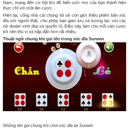
Nam, mang đến cơ hội lớn để biến ước mơ của bạn thành hiện
thực chỉ với một lần cược.
Hiện tại, cổng nhà cái chúng tôi sẽ còn giới thiệu phiên bản xóc
đĩa với người thật, cho phép bạn giao lưu và tương tác với các
nữ dealer xinh đẹp và quyến rũ. Điều này làm cho mỗi ván cược
trở nên thú vị và hấp dẫn hơn rất nhiều.
Thuật ngữ chung khi gọi tên trong xóc dĩa Sunwin
Những tên gọi chung khi chơi xóc dĩa tại Sunwin