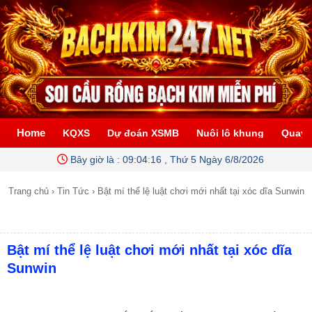
Home
KQXS
Dự đoán XSMB
Nuôi lô khung
Quay 
Bây giờ là :
09:04:17 , Thứ 5 Ngày 6/8/2026
Trang chủ
›
Tin Tức
›
Bật mí thể lệ luật chơi mới nhất tại xóc dĩa Sunwin
Bật mí thể lệ luật chơi mới nhất tại xóc dĩa
Sunwin