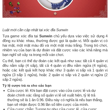
Luật mới cần cập nhật tại xóc đĩa Sunwin
Tựa game xóc đĩa tại
Sunwin
chủ yếu dựa vào việc sử dụng 4
đồng xu khác nhau, thường được gọi là quân vị. Mỗi quân vị có
hai mặt, một mặt màu đỏ và một mặt màu trắng. Trong trò chơi,
nhiệm vụ của bạn là dự đoán và đặt cược vào các khả năng mà
bạn nghĩ sẽ xảy ra trong mỗi ván chơi.
Cụ thể, bạn có thể dự đoán các kết quả như sau: tất cả 4 quân vị
đều nằm sấp (4 sấp), tất cả 4 quân vị đều nằm ngửa (4 ngửa),
hoặc các kết quả kết hợp khác như 3 quân vị sấp và 1 quân vị
ngửa (3 sấp 1 ngửa), hoặc 2 quân vị sấp và 2 quân vị ngửa (2
sấp 2 ngửa).
Tỷ lệ cược trả ra cho các bạn
Cửa cược lẻ: Khi bạn đặt cược vào cửa cược lẻ và dự
đoán chính xác rằng số quân vị lẻ sẽ xuất hiện, tỷ lệ trả
thưởng sẽ là 1 ăn 0.96. Điều này có nghĩa là nếu bạn thắng,
bạn sẽ nhận được 0.96 lần số tiền cược của mình.
Cửa cược chẵn: Tương tự như cửa cược lẻ, cửa cược