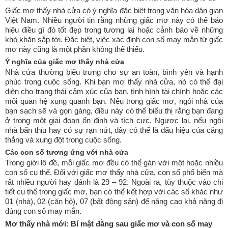
Giấc mơ thấy nhà cửa có ý nghĩa đặc biệt trong văn hóa dân gian
Việt Nam. Nhiều người tin rằng những giấc mơ này có thể báo
hiệu điều gì đó tốt đẹp trong tương lai hoặc cảnh báo về những
khó khăn sắp tới. Đặc biệt, việc xác định con số may mắn từ giấc
mơ này cũng là một phần không thể thiếu.
Ý nghĩa của giấc mơ thấy nhà cửa
Nhà cửa thường biểu trưng cho sự an toàn, bình yên và hạnh
phúc trong cuộc sống. Khi bạn mơ thấy nhà cửa, nó có thể đại
diện cho trạng thái cảm xúc của bạn, tình hình tài chính hoặc các
mối quan hệ xung quanh bạn. Nếu trong giấc mơ, ngôi nhà của
bạn sạch sẽ và gọn gàng, điều này có thể biểu thị rằng bạn đang
ở trong một giai đoạn ổn định và tích cực. Ngược lại, nếu ngôi
nhà bẩn thỉu hay có sự rạn nứt, đây có thể là dấu hiệu của căng
thẳng và xung đột trong cuộc sống.
Các con số tương ứng với nhà cửa
Trong giới lô đề, mỗi giấc mơ đều có thể gán với một hoặc nhiều
con số cụ thể. Đối với giấc mơ thấy nhà cửa, con số phổ biến mà
rất nhiều người hay đánh là 29 – 92. Ngoài ra, tùy thuộc vào chi
tiết cụ thể trong giấc mơ, bạn có thể kết hợp với các số khác như
01 (nhà), 02 (căn hộ), 07 (bất động sản) để nâng cao khả năng đi
đúng con số may mắn.
Mơ thấy nhà mới: Bí mật đằng sau giấc mơ và con số may