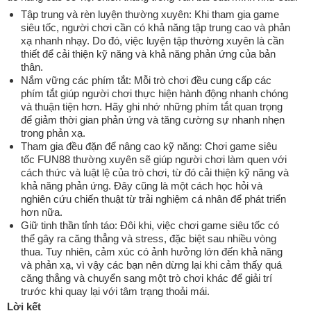
Tập trung và rèn luyện thường xuyên: Khi tham gia game
siêu tốc, người chơi cần có khả năng tập trung cao và phản
xạ nhanh nhạy. Do đó, việc luyện tập thường xuyên là cần
thiết để cải thiện kỹ năng và khả năng phản ứng của bản
thân.
Nắm vững các phím tắt: Mỗi trò chơi đều cung cấp các
phím tắt giúp người chơi thực hiện hành động nhanh chóng
và thuận tiện hơn. Hãy ghi nhớ những phím tắt quan trọng
để giảm thời gian phản ứng và tăng cường sự nhanh nhẹn
trong phản xạ.
Tham gia đều đặn để nâng cao kỹ năng: Chơi game siêu
tốc FUN88 thường xuyên sẽ giúp người chơi làm quen với
cách thức và luật lệ của trò chơi, từ đó cải thiện kỹ năng và
khả năng phản ứng. Đây cũng là một cách học hỏi và
nghiên cứu chiến thuật từ trải nghiệm cá nhân để phát triển
hơn nữa.
Giữ tinh thần tỉnh táo: Đôi khi, việc chơi game siêu tốc có
thể gây ra căng thẳng và stress, đặc biệt sau nhiều vòng
thua. Tuy nhiên, cảm xúc có ảnh hưởng lớn đến khả năng
và phản xạ, vì vậy các bạn nên dừng lại khi cảm thấy quá
căng thẳng và chuyển sang một trò chơi khác để giải trí
trước khi quay lại với tâm trạng thoải mái.
Lời kết