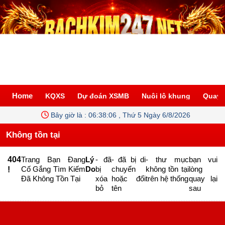
Home
KQXS
Dự đoán XSMB
Nuôi lô khung
Quay 
Bây giờ là :
06:38:06 , Thứ 5 Ngày 6/8/2026
Không tồn tại
404
Trang Bạn Đang
Lý
- đã
- đã bị di
- thư mục
bạn vui
Cố Gắng Tìm Kiếm
Do
bị
chuyển
không tồn tại
lòng
!
Đã Không Tồn Tại
xóa
hoặc đổi
trên hệ thống
quay lại
bỏ
tên
sau