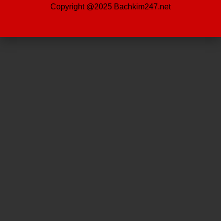
Copyright @2025 Bachkim247.net